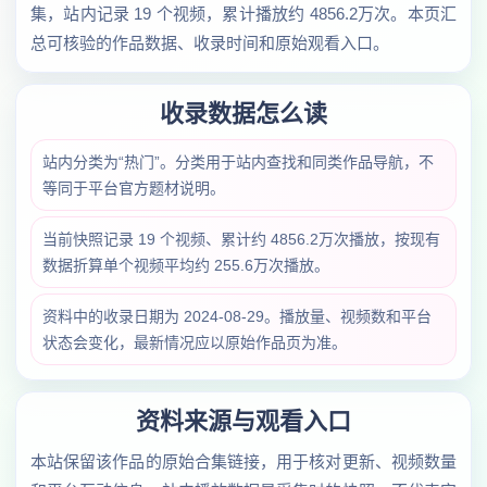
集，站内记录 19 个视频，累计播放约 4856.2万次。本页汇
总可核验的作品数据、收录时间和原始观看入口。
收录数据怎么读
站内分类为“热门”。分类用于站内查找和同类作品导航，不
等同于平台官方题材说明。
当前快照记录 19 个视频、累计约 4856.2万次播放，按现有
数据折算单个视频平均约 255.6万次播放。
资料中的收录日期为 2024-08-29。播放量、视频数和平台
状态会变化，最新情况应以原始作品页为准。
资料来源与观看入口
本站保留该作品的原始合集链接，用于核对更新、视频数量