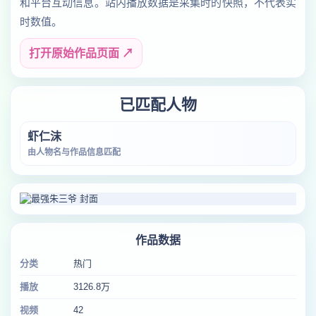
和平台互动信息。站内播放数据是采集时的快照，不代表实
时数值。
打开原始作品页面 ↗
已匹配人物
虾仁沫
由人物名与作品信息匹配
作品数据
分类
热门
播放
3126.8万
视频
42