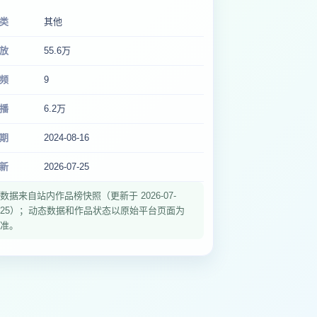
类
其他
放
55.6万
频
9
播
6.2万
期
2024-08-16
新
2026-07-25
数据来自站内作品榜快照（更新于 2026-07-
25）；动态数据和作品状态以原始平台页面为
准。