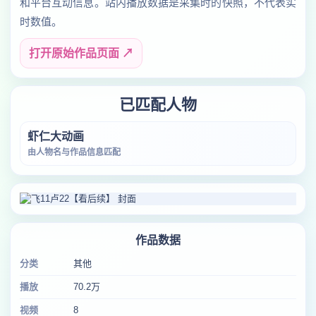
和平台互动信息。站内播放数据是采集时的快照，不代表实
时数值。
打开原始作品页面 ↗
已匹配人物
虾仁大动画
由人物名与作品信息匹配
作品数据
分类
其他
播放
70.2万
视频
8