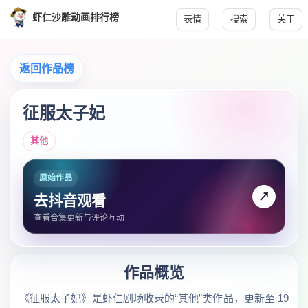
虾仁沙雕动画排行榜
表情
搜索
关于
返回作品榜
征服太子妃
其他
原始作品
↗
去抖音观看
查看合集更新与评论互动
作品概览
《征服太子妃》是虾仁剧场收录的“其他”类作品，更新至 19