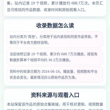
集，站内记录 19 个视频，累计播放约 688.7万次。本页汇
总可核验的作品数据、收录时间和原始观看入口。
收录数据怎么读
站内分类为“其他”。分类用于站内查找和同类作品导航，不
等同于平台官方题材说明。
当前快照记录 19 个视频、累计约 688.7万次播放，按现有
数据折算单个视频平均约 36.2万次播放。
资料中的收录日期为 2024-06-19。播放量、视频数和平台
状态会变化，最新情况应以原始作品页为准。
资料来源与观看入口
本站保留该作品的原始合集链接，用于核对更新、视频数量