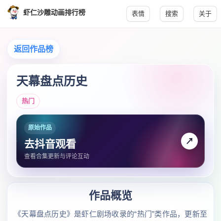
虾仁沙雕动画排行榜
表情
搜索
关于
返回作品榜
天幕盘点历史
热门
原始作品
↗
去抖音观看
查看合集更新与评论互动
作品概览
《天幕盘点历史》是虾仁剧场收录的“热门”类作品，更新至