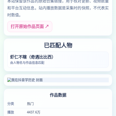
本站保留该作品的原始合集链接，用于核对更新、视频数量
和平台互动信息。站内播放数据是采集时的快照，不代表实
时数值。
打开原始作品页面 ↗
已匹配人物
虾仁不瞎（奇遇比比西）
由人物名与作品信息匹配
作品数据
分类
热门
播放
4437.6万