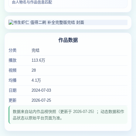
由人物名与作品信息匹配
作品数据
分类
完结
播放
113.6万
视频
28
均播
4.1万
日期
2024-07-03
更新
2026-07-25
数据来自站内作品榜快照（更新于 2026-07-25）；动态数据和作
品状态以原始平台页面为准。