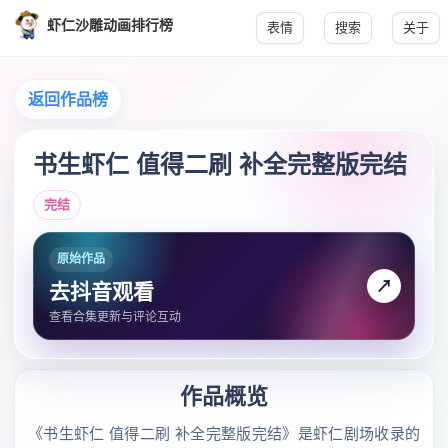
虾仁沙雕动画排行榜
表情
搜索
关于
返回作品榜
书生虾仁 值得二刷 补全完整版完结
完结
原始作品
↗
去抖音观看
查看合集更新与评论互动
作品概览
《书生虾仁 值得二刷 补全完整版完结》是虾仁剧场收录的