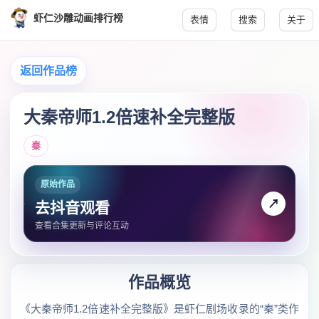
虾仁沙雕动画排行榜
表情
搜索
关于
返回作品榜
大秦帝师1.2倍速补全完整版
秦
原始作品
↗
去抖音观看
查看合集更新与评论互动
作品概览
《大秦帝师1.2倍速补全完整版》是虾仁剧场收录的“秦”类作