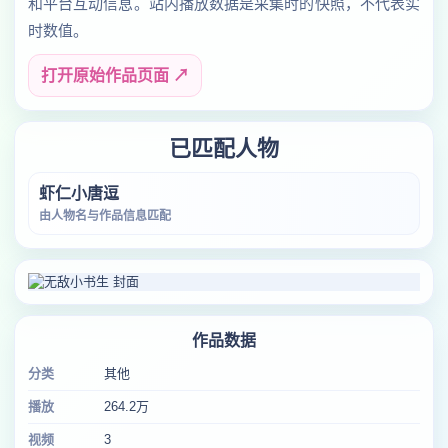
和平台互动信息。站内播放数据是采集时的快照，不代表实
时数值。
打开原始作品页面 ↗
已匹配人物
虾仁小唐逗
由人物名与作品信息匹配
作品数据
分类
其他
播放
264.2万
视频
3