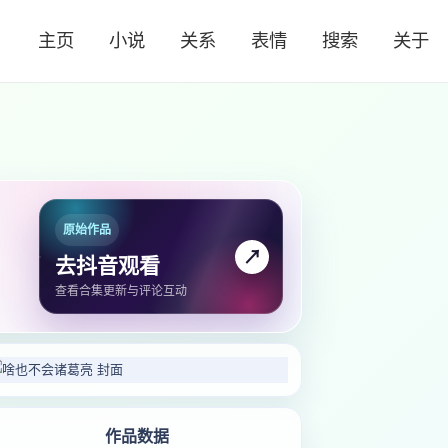
主页
小说
关系
表情
搜索
关于
原始作品
↗
去抖音观看
查看合集更新与评论互动
作品数据