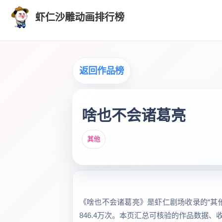
虾仁沙雕动画排行榜
返回作品榜
啥也不会诸葛亮
其他
《啥也不会诸葛亮》是虾仁剧场收录的“其他”
846.4万次。本页汇总可核验的作品数据