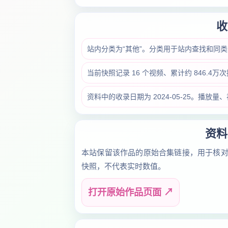
收
站内分类为“其他”。分类用于站内查找和同
当前快照记录 16 个视频、累计约 846.4
资料中的收录日期为 2024-05-25。播
资料
本站保留该作品的原始合集链接，用于核
快照，不代表实时数值。
打开原始作品页面 ↗