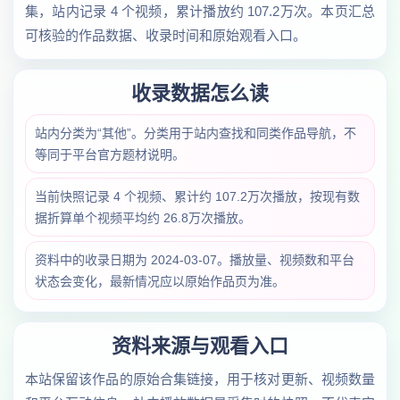
集，站内记录 4 个视频，累计播放约 107.2万次。本页汇总
可核验的作品数据、收录时间和原始观看入口。
收录数据怎么读
站内分类为“其他”。分类用于站内查找和同类作品导航，不
等同于平台官方题材说明。
当前快照记录 4 个视频、累计约 107.2万次播放，按现有数
据折算单个视频平均约 26.8万次播放。
资料中的收录日期为 2024-03-07。播放量、视频数和平台
状态会变化，最新情况应以原始作品页为准。
资料来源与观看入口
本站保留该作品的原始合集链接，用于核对更新、视频数量