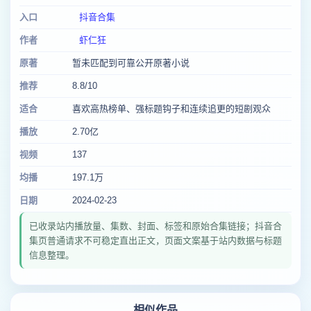
入口
抖音合集
作者
虾仁狂
原著
暂未匹配到可靠公开原著小说
推荐
8.8/10
适合
喜欢高热榜单、强标题钩子和连续追更的短剧观众
播放
2.70亿
视频
137
均播
197.1万
日期
2024-02-23
已收录站内播放量、集数、封面、标签和原始合集链接；抖音合
集页普通请求不可稳定直出正文，页面文案基于站内数据与标题
信息整理。
相似作品