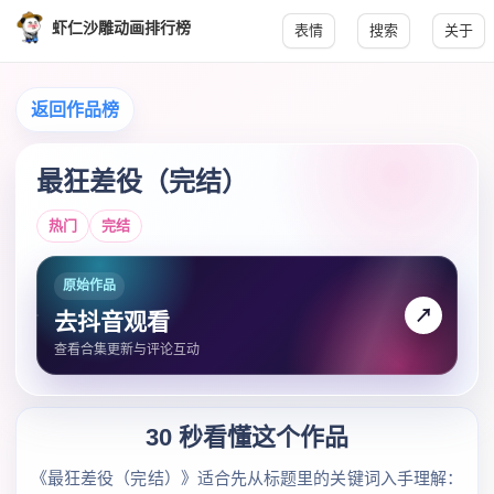
虾仁沙雕动画排行榜
表情
搜索
关于
返回作品榜
最狂差役（完结）
热门
完结
原始作品
↗
去抖音观看
查看合集更新与评论互动
30 秒看懂这个作品
《最狂差役（完结）》适合先从标题里的关键词入手理解：