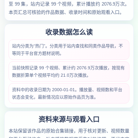
至 99 集，站内记录 99 个视频，累计播放约 2076.9万次。
本页汇总可核验的作品数据、收录时间和原始观看入口。
收录数据怎么读
站内分类为“热门”。分类用于站内查找和同类作品导航，不
等同于平台官方题材说明。
当前快照记录 99 个视频、累计约 2076.9万次播放，按现有
数据折算单个视频平均约 21.0万次播放。
资料中的收录日期为 2000-01-01。播放量、视频数和平台
状态会变化，最新情况应以原始作品页为准。
资料来源与观看入口
本站保留该作品的原始合集链接，用于核对更新、视频数量