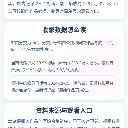
集，站内记录 39 个视频，累计播放约 228.2万次。本页汇
总可核验的作品数据、收录时间和原始观看入口。
收录数据怎么读
站内分类为“唐”。分类用于站内查找和同类作品导航，不等
同于平台官方题材说明。
当前快照记录 39 个视频、累计约 228.2万次播放，按现有
数据折算单个视频平均约 5.9万次播放。
资料中的收录日期为 2024-01-09。播放量、视频数和平台
状态会变化，最新情况应以原始作品页为准。
资料来源与观看入口
本站保留该作品的原始合集链接，用于核对更新、视频数量