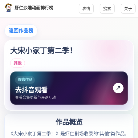
虾仁沙雕动画排行榜
表情
搜索
关于
返回作品榜
大宋小家丁第二季！
其他
原始作品
↗
去抖音观看
查看合集更新与评论互动
作品概览
《大宋小家丁第二季！》是虾仁剧场收录的“其他”类作品，