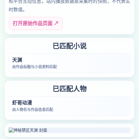
和平台互动信息。站内播放数据是采集时的快照，不代表实
时数值。
打开原始作品页面 ↗
已匹配小说
天渊
由作品标题与小说资料匹配
已匹配人物
虾哥动漫
由人物名与作品信息匹配