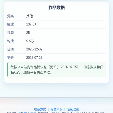
作品数据
分类
其他
播放
137.6万
视频
25
均播
5.5万
日期
2023-12-09
更新
2026-07-25
数据来自站内作品榜快照（更新于 2026-07-25）；动态数据和作
品状态以原始平台页面为准。
|
|
联系方式
免责声明
隐私政策