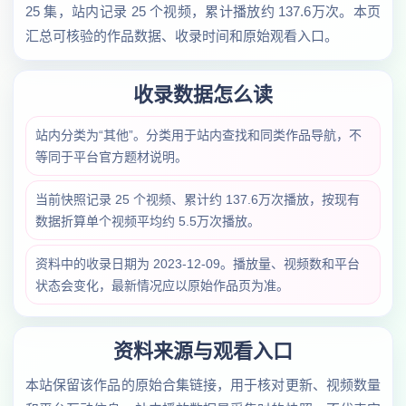
25 集，站内记录 25 个视频，累计播放约 137.6万次。本页
汇总可核验的作品数据、收录时间和原始观看入口。
收录数据怎么读
站内分类为“其他”。分类用于站内查找和同类作品导航，不
等同于平台官方题材说明。
当前快照记录 25 个视频、累计约 137.6万次播放，按现有
数据折算单个视频平均约 5.5万次播放。
资料中的收录日期为 2023-12-09。播放量、视频数和平台
状态会变化，最新情况应以原始作品页为准。
资料来源与观看入口
本站保留该作品的原始合集链接，用于核对更新、视频数量