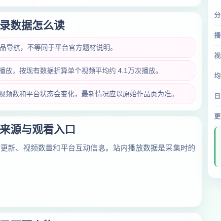
分
录数据怎么读
播
作品导航，不等同于平台官方题材说明。
视
万次播放，按现有数据折算单个视频平均约 4.1万次播放。
均
放量、视频数和平台状态会变化，最新情况应以原始作品页为准。
日
更
来源与观看入口
对更新、视频数量和平台互动信息。站内播放数据是采集时的