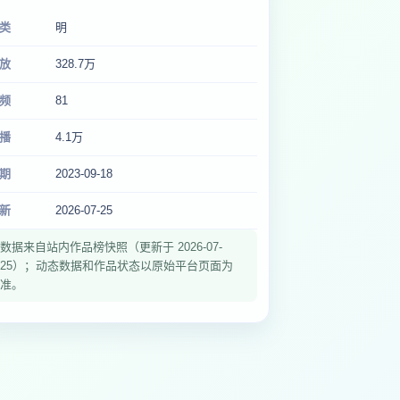
类
明
放
328.7万
频
81
播
4.1万
期
2023-09-18
新
2026-07-25
数据来自站内作品榜快照（更新于 2026-07-
25）；动态数据和作品状态以原始平台页面为
准。