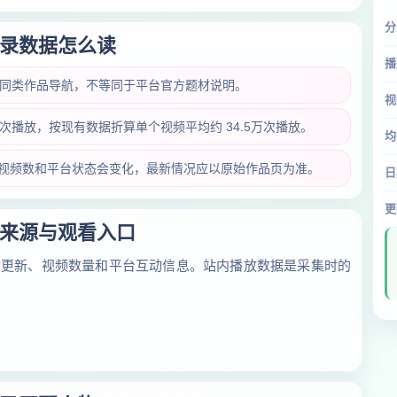
分
录数据怎么读
播
和同类作品导航，不等同于平台官方题材说明。
视
.4万次播放，按现有数据折算单个视频平均约 34.5万次播放。
均
放量、视频数和平台状态会变化，最新情况应以原始作品页为准。
日
更
来源与观看入口
对更新、视频数量和平台互动信息。站内播放数据是采集时的