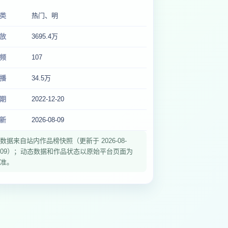
类
热门、明
放
3695.4万
频
107
播
34.5万
期
2022-12-20
新
2026-08-09
数据来自站内作品榜快照（更新于 2026-08-
09）；动态数据和作品状态以原始平台页面为
准。