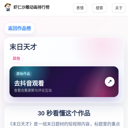
虾仁沙雕动画排行榜
表情
搜索
关于
返回作品榜
末日天才
其他
原始作品
↗
去抖音观看
查看合集更新与评论互动
30 秒看懂这个作品
《末日天才》是一组末日题材的短视频内容，标题里的重点