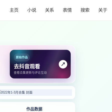
主页
小说
关系
表情
搜索
关于
原始作品
↗
去抖音观看
查看合集更新与评论互动
作品数据