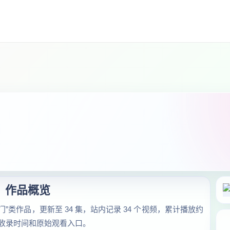
作品概览
门”类作品，更新至 34 集，站内记录 34 个视频，累计播放约
、收录时间和原始观看入口。