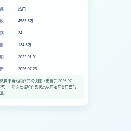
类
热门
放
4583.3万
频
34
播
134.8万
期
2022-01-01
新
2026-07-25
数据来自站内作品榜快照（更新于 2026-07-
25）；动态数据和作品状态以原始平台页面为
准。