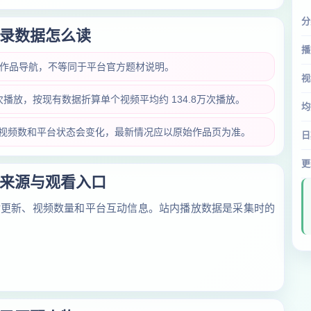
分
录数据怎么读
播
类作品导航，不等同于平台官方题材说明。
视
3万次播放，按现有数据折算单个视频平均约 134.8万次播放。
均
放量、视频数和平台状态会变化，最新情况应以原始作品页为准。
日
更
来源与观看入口
对更新、视频数量和平台互动信息。站内播放数据是采集时的