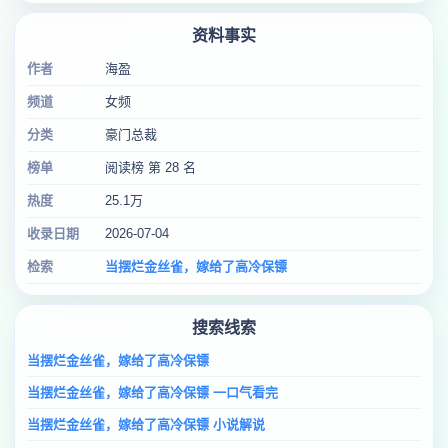
资料事实
作者
海盈
频道
女频
分类
豪门总裁
榜单
阅读榜 第 28 名
热度
25.1万
收录日期
2026-07-04
检索
当摆烂金丝雀，嫁给了高冷保镖
搜索线索
当摆烂金丝雀，嫁给了高冷保镖
当摆烂金丝雀，嫁给了高冷保镖 一口气看完
当摆烂金丝雀，嫁给了高冷保镖 小说解说