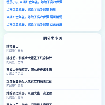
番茄小说 当摆烂金丝雀，嫁给了高冷保镖
当摆烂金丝雀，嫁给了高冷保镖 短剧
当摆烂金丝雀，嫁给了高冷保镖 漫画解说
当摆烂金丝雀，嫁给了高冷保镖 动画改编
同分类小说
她栖春山
同属豪门总裁
随橙想，和瘾症大佬签了终身协议
同属豪门总裁
穿成大佬作精妻，傅总夜夜求生崽
同属豪门总裁
穿成假冒失忆大佬女友的恶毒女配
同属豪门总裁
她醉酒进错房，京圈大佬一夜沦陷
同属豪门总裁
恶女上位，抱歉，深情男主我要了