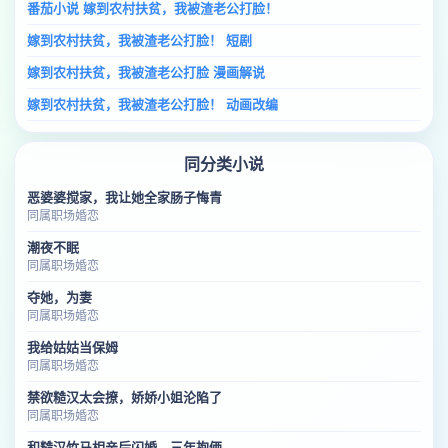
番茄小说 嫁到农村扶贫，我被渣老公打脸！
嫁到农村扶贫，我被渣老公打脸！ 短剧
嫁到农村扶贫，我被渣老公打脸 漫画解说
嫁到农村扶贫，我被渣老公打脸！ 动画改编
同分类小说
恶婆婆搅家，我让她全家肠子悔青
同属职场婚恋
潮夜不眠
同属职场婚恋
夺她，为妻
同属职场婚恋
我给姑姑当保姆
同属职场婚恋
禁欲糙汉太会撩，娇娇小姐沦陷了
同属职场婚恋
和糙汉竹马相亲后闪婚，三年抱俩