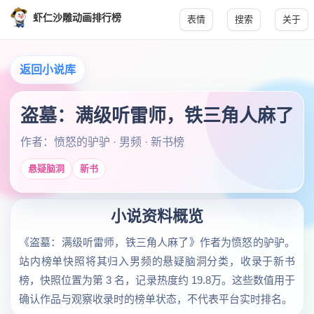
虾仁沙雕动画排行榜
表情
搜索
关于
返回小说库
盗墓：满级听雷师，铁三角人麻了
作者：愤怒的驴驴 · 男频 · 新书榜
悬疑脑洞
新书
小说资料概览
《盗墓：满级听雷师，铁三角人麻了》作者为愤怒的驴驴。
站内榜单快照将其归入男频的悬疑脑洞分类，收录于新书
榜，快照位置为第 3 名，记录热度约 19.8万。这些数值用于
确认作品与观察收录时的榜单状态，不代表平台实时排名。