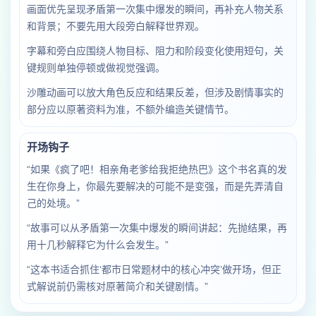
画面优先呈现矛盾第一次集中爆发的瞬间，再补充人物关系
和背景；不要先用大段旁白解释世界观。
字幕和旁白应围绕人物目标、阻力和阶段变化使用短句，关
键规则单独停顿或做视觉强调。
沙雕动画可以放大角色反应和结果反差，但涉及剧情事实的
部分应以原著资料为准，不额外编造关键情节。
开场钩子
“如果《疯了吧！相亲角老爹给我拒绝热巴》这个书名真的发
生在你身上，你最先要解决的可能不是变强，而是先弄清自
己的处境。”
“故事可以从矛盾第一次集中爆发的瞬间讲起：先抛结果，再
用十几秒解释它为什么会发生。”
“这本书适合抓住‘都市日常题材中的核心冲突’做开场，但正
式解说前仍需核对原著简介和关键剧情。”