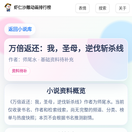
虾仁沙雕动画排行榜
表情
搜索
关于
返回小说库
万倍返还：我，圣母，逆伐斩杀线
作者：师尾水 · 基础资料待补充
资料待补
小说资料概览
《万倍返还：我，圣母，逆伐斩杀线》作者为师尾水。当前
仅收录书名、作者和检索线索，尚无完整的频道、分类、榜
单与热度快照；本页不会根据书名推测剧情。