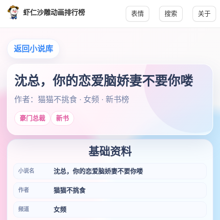
虾仁沙雕动画排行榜
表情
搜索
关于
返回小说库
沈总，你的恋爱脑娇妻不要你喽
作者：猫猫不挑食 · 女频 · 新书榜
豪门总裁
新书
基础资料
沈总，你的恋爱脑娇妻不要你喽
小说名
猫猫不挑食
作者
女频
频道