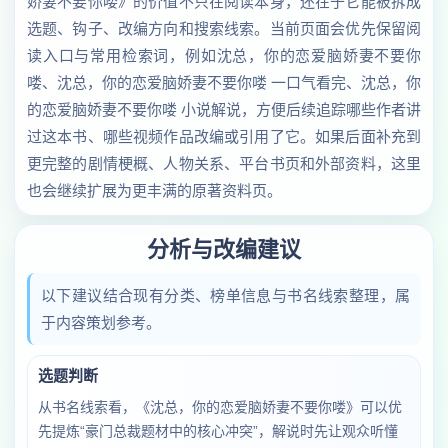
娇妻不要你喽》的价值不只在阅读本身，还在于它能被拆成
选题、钩子、改编方向和搜索线索。当前页面会优先保留阅
读入口与常用检索词，例如沈总，你的恋爱脑娇妻不要你
喽、沈总，你的恋爱脑娇妻不要你喽 一口气看完、沈总，你
的恋爱脑娇妻不要你喽 小说解说，方便后续追踪哪些作者讲
过这本书、哪些视频作品改编或引用了它。如果后面补充到
更完整的剧情梗概、人物关系、平台书页和外部资料，这里
也会继续扩展为更丰满的原著资料页。
分析与改编建议
以下建议结合现有分类、榜单信息与书名线索整理，属
于内容策划参考。
选题判断
从书名线索看，《沈总，你的恋爱脑娇妻不要你喽》可以优
先提炼“豪门总裁题材中的核心冲突”，解说时先让观众听懂