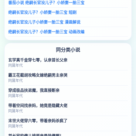
番茄小说 绝嗣长官没儿子？小娇妻一胎三宝
绝嗣长官没儿子？小娇妻一胎三宝 短剧
绝嗣长官没儿子小娇妻一胎三宝 漫画解说
绝嗣长官没儿子？小娇妻一胎三宝 动画改编
同分类小说
玄学真千金穿七零，认亲首长父亲
同属年代
霸王花截胡攻略女嫁绝嗣男主亲哭
同属年代
穿成极品扶弟魔，我直接断亲
同属年代
带着空间找亲妈，她竟是隐藏大佬
同属年代
末世大佬穿六零，带着亲妈杀疯了
同属年代
首长家的傻儿媳原来是装傻啊！