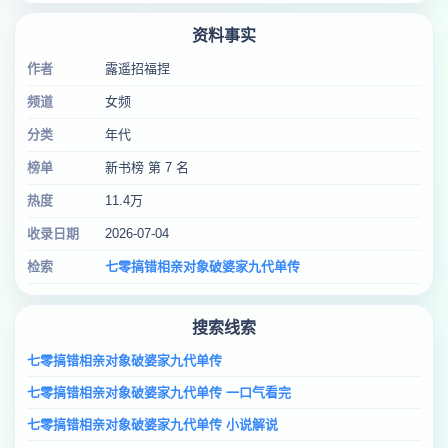
资料事实
作者
露遥招福捏
频道
女频
分类
年代
榜单
新书榜 第 7 名
热度
11.4万
收录日期
2026-07-04
检索
七零搞错相亲对象破婆家九代单传
搜索线索
七零搞错相亲对象破婆家九代单传
七零搞错相亲对象破婆家九代单传 一口气看完
七零搞错相亲对象破婆家九代单传 小说解说