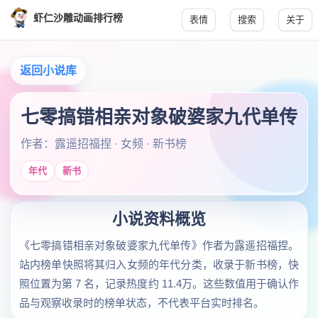
虾仁沙雕动画排行榜
表情
搜索
关于
返回小说库
七零搞错相亲对象破婆家九代单传
作者：露遥招福捏 · 女频 · 新书榜
年代
新书
小说资料概览
《七零搞错相亲对象破婆家九代单传》作者为露遥招福捏。
站内榜单快照将其归入女频的年代分类，收录于新书榜，快
照位置为第 7 名，记录热度约 11.4万。这些数值用于确认作
品与观察收录时的榜单状态，不代表平台实时排名。