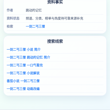
资料事实
作者
跳动的记忆
资料状态
频道、分类、榜单与热度待可靠来源补充
检索
一剑二丐三僧
搜索线索
一剑二丐三僧 小说 简介
一剑二丐三僧 跳动的记忆 简介
一剑二丐三僧 一口气看完
一剑二丐三僧 小说解说
番茄小说 一剑二丐三僧
一剑二丐三僧 动画改编