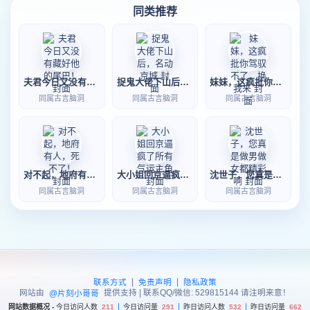
同类推荐
夫君今日又没有藏好他的尾巴！
捉鬼大佬下山后，名动京城
妹妹，这疯批你驾驭不了，换我来
同属古言脑洞
同属古言脑洞
同属古言脑洞
对不起，地府有人，死不了！
大小姐回京逼疯了所有气运主角
沈世子，您真是做男做女都精彩啊
同属古言脑洞
同属古言脑洞
同属古言脑洞
|
|
联系方式
免责声明
隐私政策
网站由
提供支持 | 联系QQ/微信: 529815144 请注明来意！
@片刻小哥哥
网站数据概况 -
今日访问人数
211
今日访问量
291
昨日访问人数
532
昨日访问量
662