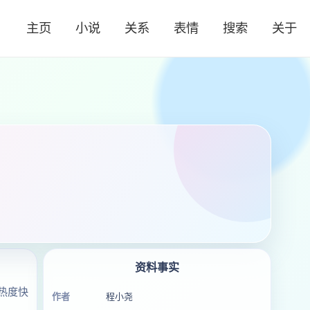
主页
小说
关系
表情
搜索
关于
资料事实
热度快
作者
程小尧