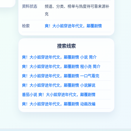
资料状态
频道、分类、榜单与热度待可靠来源补
充
检索
爽！大小姐穿进年代文，颠覆剧情
搜索线索
爽！大小姐穿进年代文，颠覆剧情 小说 简介
爽！大小姐穿进年代文，颠覆剧情 程小尧 简介
爽！大小姐穿进年代文，颠覆剧情 一口气看完
爽！大小姐穿进年代文，颠覆剧情 小说解说
番茄小说 爽！大小姐穿进年代文，颠覆剧情
爽！大小姐穿进年代文，颠覆剧情 动画改编