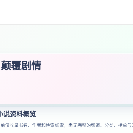
，颠覆剧情
小说资料概览
当前仅收录书名、作者和检索线索，尚无完整的频道、分类、榜单与