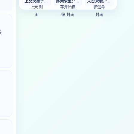
上交火星，国家把
序列求生：从猛蹬
末日来袭，我赶着
设