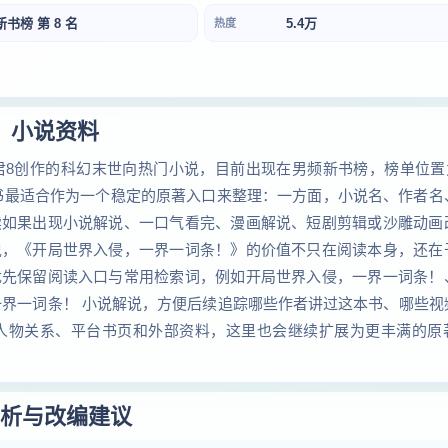
新书榜 第 8 名
5.4万
热度
小说资料
8创作的科幻末世向热门小说，目前出现在男频新书榜，榜单位置为
本书最适合作为一个稳定的原著入口来整理：一方面，小说名、作者名
续如果出现小说解说、一口气看完、漫画解说、短剧剪辑或沙雕动画
说，《开局世界入侵，一界一词条！》的价值不只在阅读本身，还在
优先保留阅读入口与常用检索词，例如开局世界入侵，一界一词条！
一界一词条！ 小说解说，方便后续追踪哪些作者讲过这本书、哪些视
人物关系、平台书页和外部资料，这里也会继续扩展为更丰满的原
析与改编建议