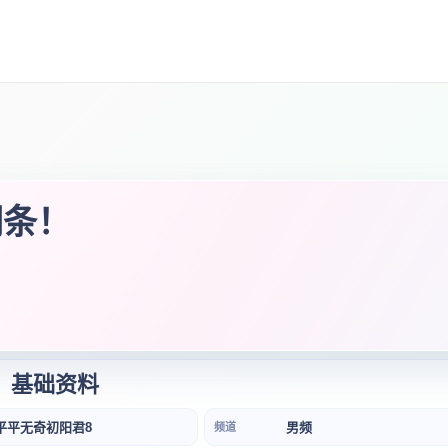
词条！
基础资料
平平无奇初阳君8
男频
频道