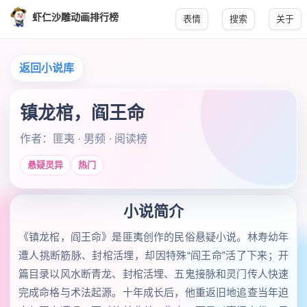
虾仁沙雕动画排行榜
表情
搜索
关于
返回小说库
镇龙棺，阎王命
作者：匪夷 · 男频 · 阅读榜
悬疑灵异
热门
小说简介
《镇龙棺，阎王命》是匪夷创作的民俗悬疑小说。林寿幼年
遭人挑断筋脉、封棺活埋，却因特殊“阎王命”活了下来；开
篇目录以风水断青龙、封棺活埋、五鬼接脉和灵门传人快速
完成命格与术法起源。十年成长后，他重返旧地追查当年迫