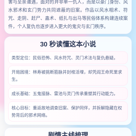
害与至亲遭遇，面对的并非单一仇人，而是以豪门身份、风
水邪术和玄门势力共同遮蔽的旧案。作品以风水相术、符
咒、走阴、赶尸、蛊术、纸扎与出马等民俗体系构建连续案
件，个人复仇也逐步进入更大的鬼灾与玄门秩序。
30 秒读懂这本小说
类型定位：民俗恐怖、风水符咒、灵门术法与复仇悬疑。
开局困境：林寿被挑断筋脉并封棺活埋，却凭阎王命死里求
生。
成长基础：五鬼接脉、雷池与灵门传承重塑其行动能力。
核心目标：重返故地调查旧案、保护同伴，并拆解隐藏在权
势背后的邪术网络。
剧情主线梳理