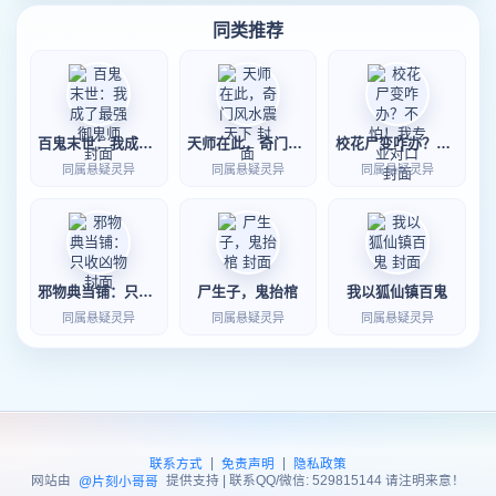
同类推荐
百鬼末世：我成了最强御鬼师
天师在此，奇门风水震天下
校花尸变咋办？不怕！我专业对口
同属悬疑灵异
同属悬疑灵异
同属悬疑灵异
邪物典当铺：只收凶物
尸生子，鬼抬棺
我以狐仙镇百鬼
同属悬疑灵异
同属悬疑灵异
同属悬疑灵异
|
|
联系方式
免责声明
隐私政策
网站由
提供支持 | 联系QQ/微信: 529815144 请注明来意！
@片刻小哥哥