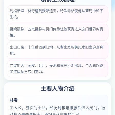
封棺活埋：林寿遭到残酷迫害，特殊命格使他从死局中留下
生机。
接续筋脉：五鬼接脉与灵门传承让他获得进入玄门世界的资
格。
出山归来：十年后回到旧地，从曹家及相关风水旧案追查真
相。
冲突扩大：画皮、赶尸、蛊术和鬼灾不断出现，个人恩怨逐
步连接多方玄门势力。
主要人物介绍
林寿
主人公，身负阎王命，经历封棺与接脉后进入灵门；行
动核心是查清旧案并承担命格带来的后果。