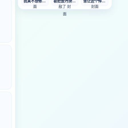
我真不想修仙啊！
被贬废丹房，我偷
谁让这个悍匪修仙