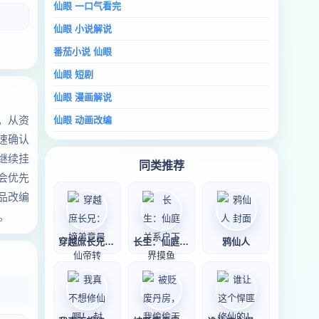
仙眼 一口气看完
仙眼 小说解说
番茄小说 仙眼
仙眼 短剧
仙眼 漫画解说
。从资
仙眼 动画改编
速确认
继续挂
同类推荐
会优先
品改编
。
穿越庶长兄：嫡弟
长生：仙庭关系户
鸦仙人