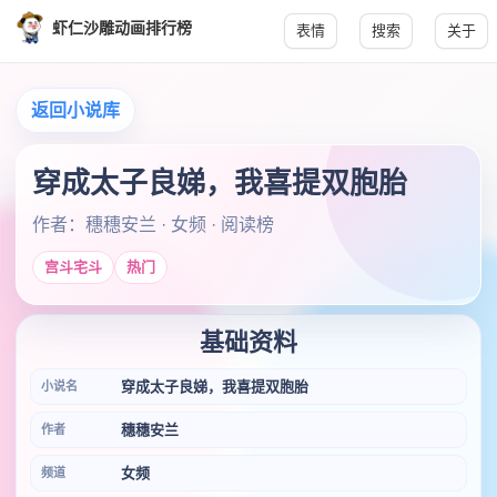
虾仁沙雕动画排行榜
表情
搜索
关于
返回小说库
穿成太子良娣，我喜提双胞胎
作者：穗穗安兰 · 女频 · 阅读榜
宫斗宅斗
热门
基础资料
穿成太子良娣，我喜提双胞胎
小说名
穗穗安兰
作者
女频
频道