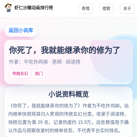
虾仁沙雕动画排行榜
表情
搜索
关于
返回小说库
你死了，我就能继承你的修为了
作者：不吃炸鸡柳 · 男频 · 阅读榜
传统玄幻
热门
小说资料概览
《你死了，我就能继承你的修为了》作者为不吃炸鸡柳。站
内榜单快照将其归入男频的传统玄幻分类，收录于阅读榜，
快照位置为第 29 名，记录热度约 15.9万。这些数值用于确
认作品与观察收录时的榜单状态，不代表平台实时排名。