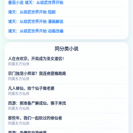
番茄小说 诸天：从综武世界开始
诸天：从综武世界开始 短剧
诸天：从综武世界开始 漫画解说
诸天：从综武世界开始 动画改编
同分类小说
人在合欢宗，开局成为圣女道侣！
同属东方仙侠
宗门独宠小师弟？我连夜提桶跑路
同属东方仙侠
凡人修仙，捡个仙子做老婆
同属东方仙侠
西游：刚准备尸解成仙，猴子来找
同属东方仙侠
那些年，我们一起砍过的修仙者
同属东方仙侠
西游：圣僧的自我修养