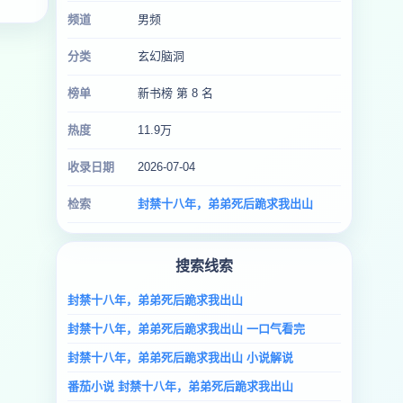
频道
男频
分类
玄幻脑洞
榜单
新书榜 第 8 名
热度
11.9万
收录日期
2026-07-04
检索
封禁十八年，弟弟死后跪求我出山
搜索线索
封禁十八年，弟弟死后跪求我出山
封禁十八年，弟弟死后跪求我出山 一口气看完
封禁十八年，弟弟死后跪求我出山 小说解说
番茄小说 封禁十八年，弟弟死后跪求我出山