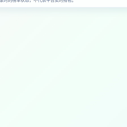
察收录时的榜单状态，不代表平台实时排名。