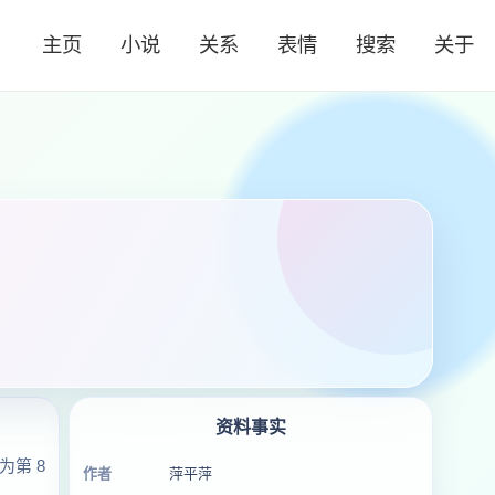
主页
小说
关系
表情
搜索
关于
资料事实
第 8
作者
萍平萍