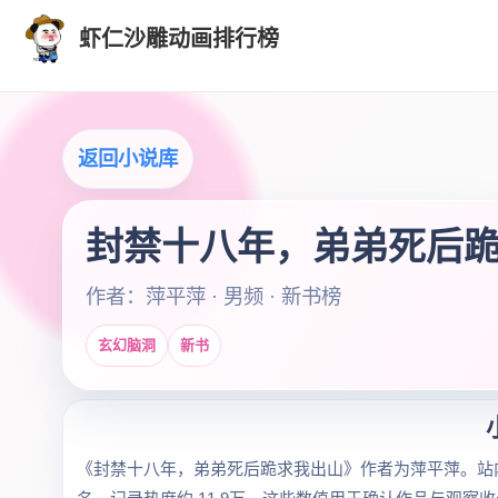
虾仁沙雕动画排行榜
返回小说库
封禁十八年，弟弟死后
作者：萍平萍 · 男频 · 新书榜
玄幻脑洞
新书
《封禁十八年，弟弟死后跪求我出山》作者为萍平萍。站