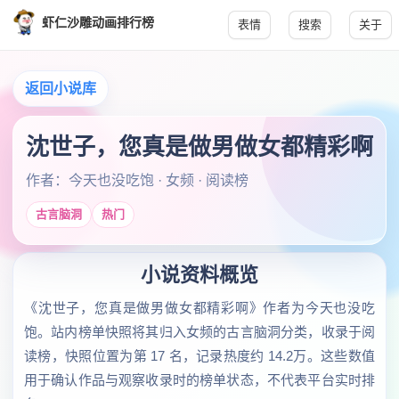
虾仁沙雕动画排行榜
表情
搜索
关于
返回小说库
沈世子，您真是做男做女都精彩啊
作者：今天也没吃饱 · 女频 · 阅读榜
古言脑洞
热门
小说资料概览
《沈世子，您真是做男做女都精彩啊》作者为今天也没吃
饱。站内榜单快照将其归入女频的古言脑洞分类，收录于阅
读榜，快照位置为第 17 名，记录热度约 14.2万。这些数值
用于确认作品与观察收录时的榜单状态，不代表平台实时排