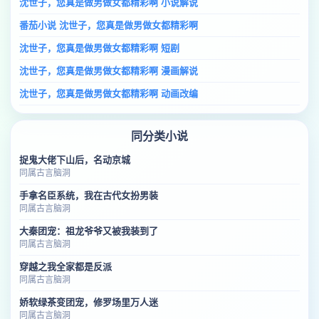
沈世子，您真是做男做女都精彩啊 小说解说
番茄小说 沈世子，您真是做男做女都精彩啊
沈世子，您真是做男做女都精彩啊 短剧
沈世子，您真是做男做女都精彩啊 漫画解说
沈世子，您真是做男做女都精彩啊 动画改编
同分类小说
捉鬼大佬下山后，名动京城
同属古言脑洞
手拿名臣系统，我在古代女扮男装
同属古言脑洞
大秦团宠：祖龙爷爷又被我装到了
同属古言脑洞
穿越之我全家都是反派
同属古言脑洞
娇软绿茶变团宠，修罗场里万人迷
同属古言脑洞