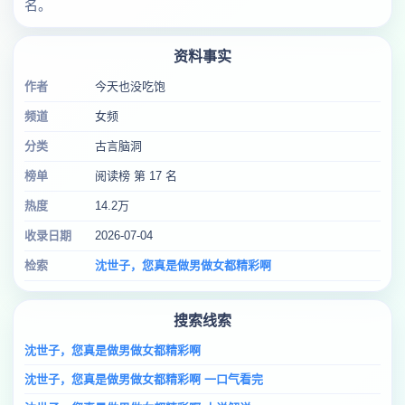
名。
资料事实
作者
今天也没吃饱
频道
女频
分类
古言脑洞
榜单
阅读榜 第 17 名
热度
14.2万
收录日期
2026-07-04
检索
沈世子，您真是做男做女都精彩啊
搜索线索
沈世子，您真是做男做女都精彩啊
沈世子，您真是做男做女都精彩啊 一口气看完