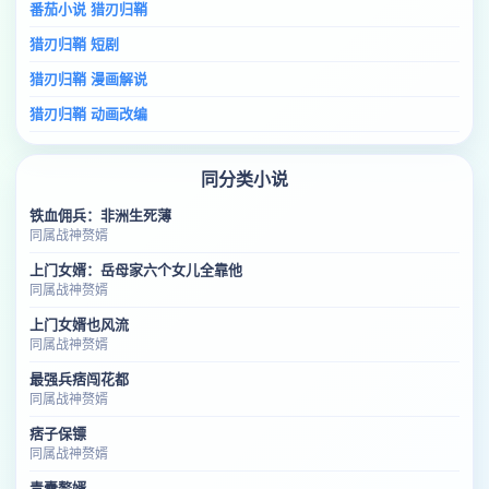
番茄小说 猎刃归鞘
猎刃归鞘 短剧
猎刃归鞘 漫画解说
猎刃归鞘 动画改编
同分类小说
铁血佣兵：非洲生死薄
同属战神赘婿
上门女婿：岳母家六个女儿全靠他
同属战神赘婿
上门女婿也风流
同属战神赘婿
最强兵痞闯花都
同属战神赘婿
痞子保镖
同属战神赘婿
青囊赘婿