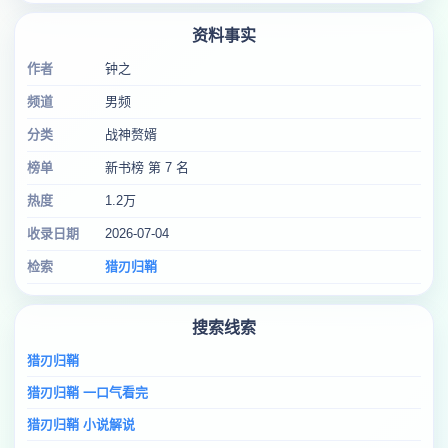
资料事实
作者
钟之
频道
男频
分类
战神赘婿
榜单
新书榜 第 7 名
热度
1.2万
收录日期
2026-07-04
检索
猎刃归鞘
搜索线索
猎刃归鞘
猎刃归鞘 一口气看完
猎刃归鞘 小说解说