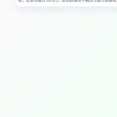
名，记录热度约 16.9万。这些数值用于确认作品与观