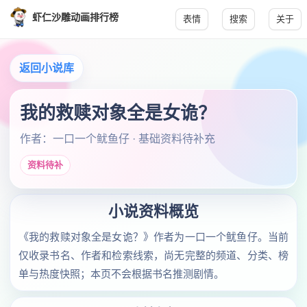
虾仁沙雕动画排行榜
表情
搜索
关于
返回小说库
我的救赎对象全是女诡？
作者：一口一个鱿鱼仔 · 基础资料待补充
资料待补
小说资料概览
《我的救赎对象全是女诡？》作者为一口一个鱿鱼仔。当前
仅收录书名、作者和检索线索，尚无完整的频道、分类、榜
单与热度快照；本页不会根据书名推测剧情。