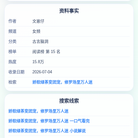
资料事实
作者
文崽仔
频道
女频
分类
古言脑洞
榜单
阅读榜 第 15 名
热度
15.8万
收录日期
2026-07-04
检索
娇软绿茶变团宠，修罗场里万人迷
搜索线索
娇软绿茶变团宠，修罗场里万人迷
娇软绿茶变团宠，修罗场里万人迷 一口气看完
娇软绿茶变团宠，修罗场里万人迷 小说解说