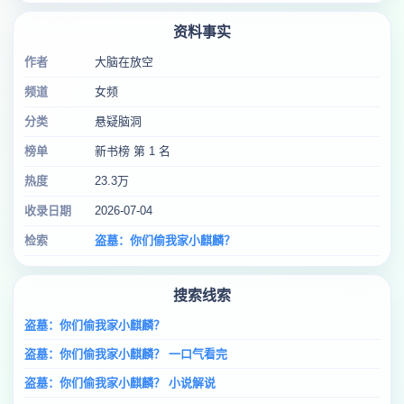
资料事实
作者
大脑在放空
频道
女频
分类
悬疑脑洞
榜单
新书榜 第 1 名
热度
23.3万
收录日期
2026-07-04
检索
盗墓：你们偷我家小麒麟？
搜索线索
盗墓：你们偷我家小麒麟？
盗墓：你们偷我家小麒麟？ 一口气看完
盗墓：你们偷我家小麒麟？ 小说解说