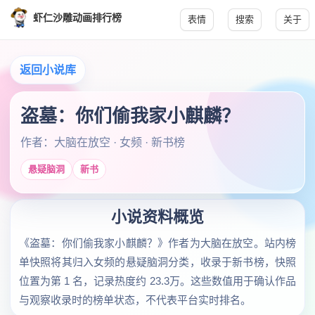
虾仁沙雕动画排行榜
表情
搜索
关于
返回小说库
盗墓：你们偷我家小麒麟？
作者：大脑在放空 · 女频 · 新书榜
悬疑脑洞
新书
小说资料概览
《盗墓：你们偷我家小麒麟？》作者为大脑在放空。站内榜
单快照将其归入女频的悬疑脑洞分类，收录于新书榜，快照
位置为第 1 名，记录热度约 23.3万。这些数值用于确认作品
与观察收录时的榜单状态，不代表平台实时排名。