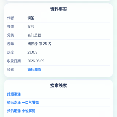
资料事实
作者
澜笙
频道
女频
分类
豪门总裁
榜单
阅读榜 第 25 名
热度
23.0万
收录日期
2026-08-09
检索
婚后潮涌
搜索线索
婚后潮涌
婚后潮涌 一口气看完
婚后潮涌 小说解说