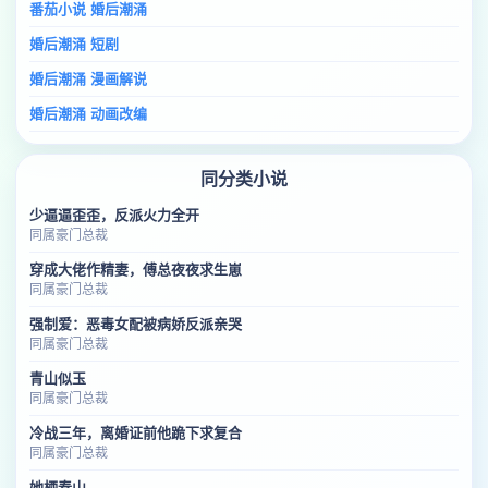
番茄小说 婚后潮涌
婚后潮涌 短剧
婚后潮涌 漫画解说
婚后潮涌 动画改编
同分类小说
少逼逼歪歪，反派火力全开
同属豪门总裁
穿成大佬作精妻，傅总夜夜求生崽
同属豪门总裁
强制爱：恶毒女配被病娇反派亲哭
同属豪门总裁
青山似玉
同属豪门总裁
冷战三年，离婚证前他跪下求复合
同属豪门总裁
她栖春山