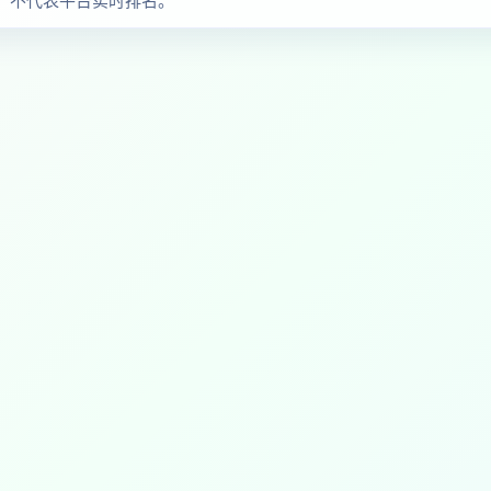
态，不代表平台实时排名。