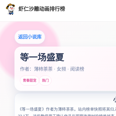
虾仁沙雕动画排行榜
返回小说库
等一场盛夏
作者：薄柿茶茶 · 女频 · 阅读榜
青春甜宠
热门
《等一场盛夏》作者为薄柿茶茶。站内榜单快照将其归入