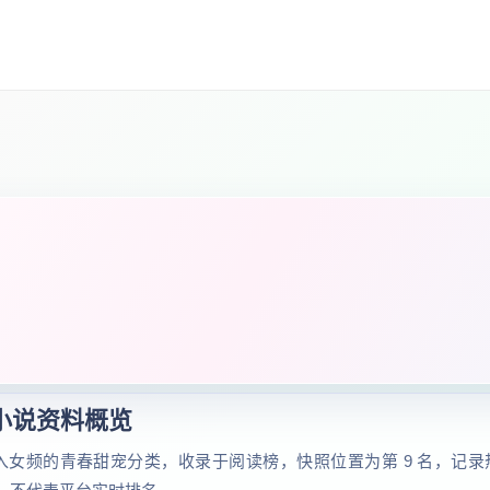
小说资料概览
女频的青春甜宠分类，收录于阅读榜，快照位置为第 9 名，记录