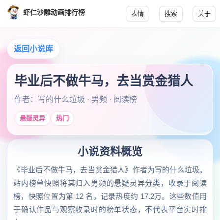
虾仁沙雕动画排行榜
表情
搜索
关于
返回小说库
毕业后不做牛马，去当赏金猎人
作者：写的什么垃圾 · 男频 · 阅读榜
悬疑灵异
热门
小说资料概览
《毕业后不做牛马，去当赏金猎人》作者为写的什么垃圾。
站内榜单快照将其归入男频的悬疑灵异分类，收录于阅读
榜，快照位置为第 12 名，记录热度约 17.2万。这些数值用
于确认作品与观察收录时的榜单状态，不代表平台实时排