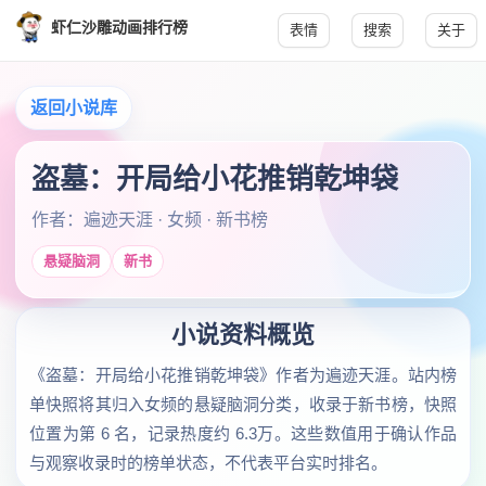
虾仁沙雕动画排行榜
表情
搜索
关于
返回小说库
盗墓：开局给小花推销乾坤袋
作者：遍迹天涯 · 女频 · 新书榜
悬疑脑洞
新书
小说资料概览
《盗墓：开局给小花推销乾坤袋》作者为遍迹天涯。站内榜
单快照将其归入女频的悬疑脑洞分类，收录于新书榜，快照
位置为第 6 名，记录热度约 6.3万。这些数值用于确认作品
与观察收录时的榜单状态，不代表平台实时排名。