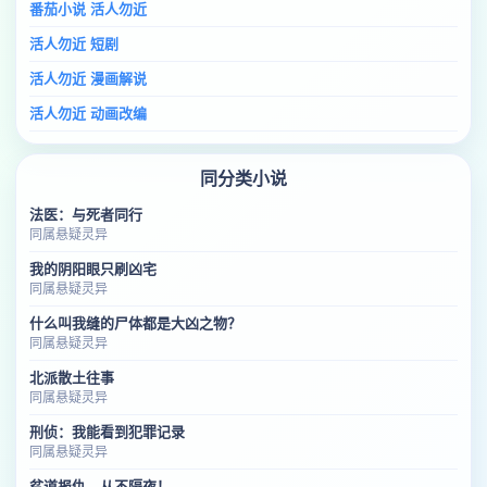
番茄小说 活人勿近
活人勿近 短剧
活人勿近 漫画解说
活人勿近 动画改编
同分类小说
法医：与死者同行
同属悬疑灵异
我的阴阳眼只刷凶宅
同属悬疑灵异
什么叫我缝的尸体都是大凶之物？
同属悬疑灵异
北派散土往事
同属悬疑灵异
刑侦：我能看到犯罪记录
同属悬疑灵异
贫道报仇，从不隔夜！